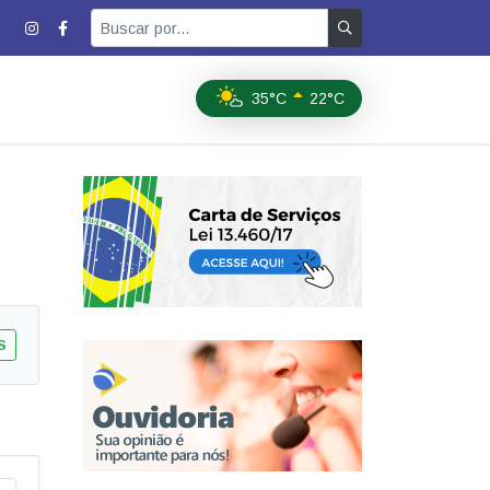
35°C
22°C
S