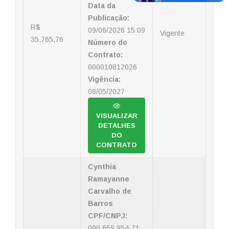
Data da
Publicação:
R$
09/06/2026 15:09
Vigente
35.765,76
Número do
Contrato:
000010812026
Vigência:
08/05/2027
VISUALIZAR
DETALHES
DO
CONTRATO
Cynthia
Ramayanne
Carvalho de
Barros
CPF/CNPJ:
090.659.954-71