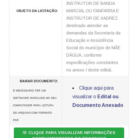
INSTRUTOR DE BANDA
MARCIAL OU FANFARRA E
OBJETO DA LICITAÇÃO:
INSTRUTOR DE XADREZ
destinado atender as
demandas da Secretaria da
Educação e Assistência
Social do município de MÃE
DÁGUA, conforme
especificações constantes
no anexo I deste edital.
BAIXAR DOCUMENTO:
Clique aqui para
É NECESSARIO TER UM
visualizar o
Edital ou
SOFTWARE INSTALADO NO SEU
Documento Anexado
COMPUTADOR PARA LEITURA
DO ARQUIVO COM FORMATO
PDF
CLIQUE PARA VISUALIZAR INFORMAÇÕES