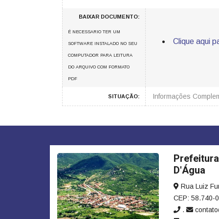
BAIXAR DOCUMENTO:
É NECESSARIO TER UM
Clique aqui p
SOFTWARE INSTALADO NO SEU
COMPUTADOR PARA LEITURA
DO ARQUIVO COM FORMATO
PDF
Informações Comple
SITUAÇÃO:
Prefeitur
D'Água
Rua Luiz Fur
CEP: 58.740-
.
contato