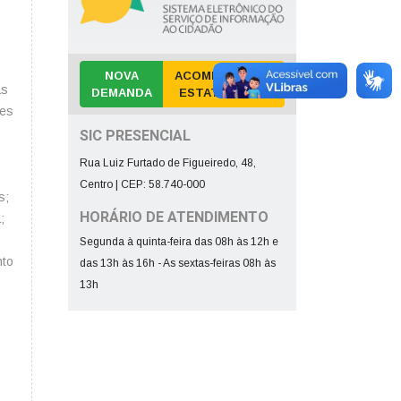
NOVA
ACOMPANHAR E
as
DEMANDA
ESTATÍSTICAS
des
SIC PRESENCIAL
Rua Luiz Furtado de Figueiredo, 48,
Centro | CEP: 58.740-000
s;
HORÁRIO DE ATENDIMENTO
;
Segunda à quinta-feira das 08h às 12h e
nto
das 13h às 16h - As sextas-feiras 08h às
13h